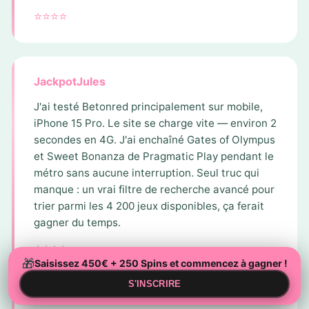
⭐⭐⭐⭐
JackpotJules
J'ai testé Betonred principalement sur mobile,
iPhone 15 Pro. Le site se charge vite — environ 2
secondes en 4G. J'ai enchaîné Gates of Olympus
et Sweet Bonanza de Pragmatic Play pendant le
métro sans aucune interruption. Seul truc qui
manque : un vrai filtre de recherche avancé pour
trier parmi les 4 200 jeux disponibles, ça ferait
gagner du temps.
⭐⭐⭐⭐
🎁
Saisissez 450€ + 250 Spins et commencez à gagner !
S'INSCRIRE