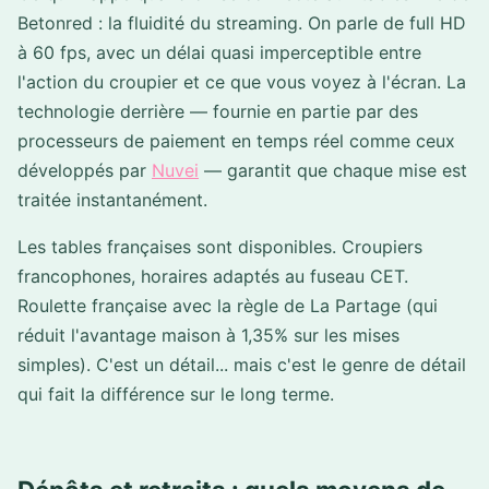
Betonred : la fluidité du streaming. On parle de full HD
à 60 fps, avec un délai quasi imperceptible entre
l'action du croupier et ce que vous voyez à l'écran. La
technologie derrière — fournie en partie par des
processeurs de paiement en temps réel comme ceux
développés par
Nuvei
— garantit que chaque mise est
traitée instantanément.
Les tables françaises sont disponibles. Croupiers
francophones, horaires adaptés au fuseau CET.
Roulette française avec la règle de La Partage (qui
réduit l'avantage maison à 1,35% sur les mises
simples). C'est un détail... mais c'est le genre de détail
qui fait la différence sur le long terme.