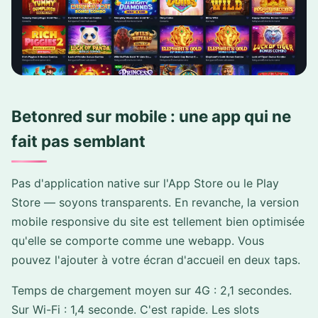
Betonred sur mobile : une app qui ne
fait pas semblant
Pas d'application native sur l'App Store ou le Play
Store — soyons transparents. En revanche, la version
mobile responsive du site est tellement bien optimisée
qu'elle se comporte comme une webapp. Vous
pouvez l'ajouter à votre écran d'accueil en deux taps.
Temps de chargement moyen sur 4G : 2,1 secondes.
Sur Wi-Fi : 1,4 seconde. C'est rapide. Les slots