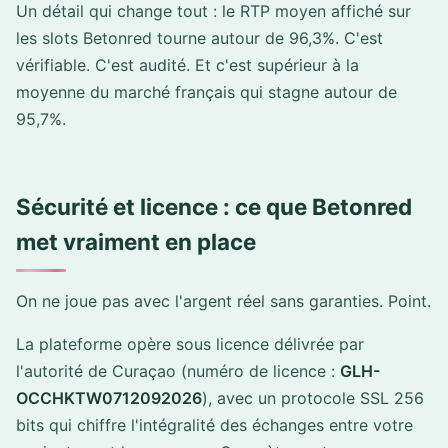
Un détail qui change tout : le RTP moyen affiché sur
les slots Betonred tourne autour de 96,3%. C'est
vérifiable. C'est audité. Et c'est supérieur à la
moyenne du marché français qui stagne autour de
95,7%.
Sécurité et licence : ce que Betonred
met vraiment en place
On ne joue pas avec l'argent réel sans garanties. Point.
La plateforme opère sous licence délivrée par
l'autorité de Curaçao (numéro de licence :
GLH-
OCCHKTW0712092026
), avec un protocole SSL 256
bits qui chiffre l'intégralité des échanges entre votre