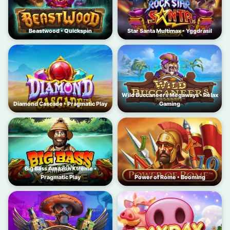
Beastwood • Quickspin
Star Santa Multimax • Yggdrasil
Wild Buccaneers Megaways • Relax
Diamond Cascade • Pragmatic Play
Gaming
Big Bass Amazon Xtreme •
Pragmatic Play
Power of Rome • Booming