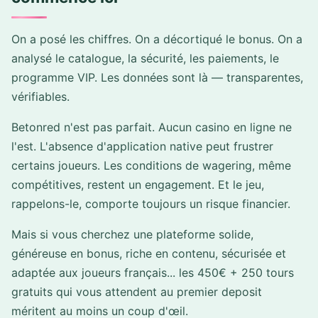
On a posé les chiffres. On a décortiqué le bonus. On a
analysé le catalogue, la sécurité, les paiements, le
programme VIP. Les données sont là — transparentes,
vérifiables.
Betonred n'est pas parfait. Aucun casino en ligne ne
l'est. L'absence d'application native peut frustrer
certains joueurs. Les conditions de wagering, même
compétitives, restent un engagement. Et le jeu,
rappelons-le, comporte toujours un risque financier.
Mais si vous cherchez une plateforme solide,
généreuse en bonus, riche en contenu, sécurisée et
adaptée aux joueurs français... les 450€ + 250 tours
gratuits qui vous attendent au premier deposit
méritent au moins un coup d'œil.