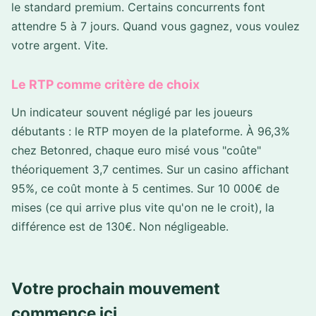
le standard premium. Certains concurrents font
attendre 5 à 7 jours. Quand vous gagnez, vous voulez
votre argent. Vite.
Le RTP comme critère de choix
Un indicateur souvent négligé par les joueurs
débutants : le RTP moyen de la plateforme. À 96,3%
chez Betonred, chaque euro misé vous "coûte"
théoriquement 3,7 centimes. Sur un casino affichant
95%, ce coût monte à 5 centimes. Sur 10 000€ de
mises (ce qui arrive plus vite qu'on ne le croit), la
différence est de 130€. Non négligeable.
Votre prochain mouvement
commence ici