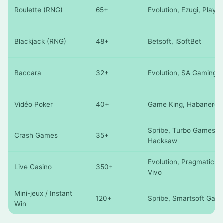
Roulette (RNG)
65+
Evolution, Ezugi, Playt
Blackjack (RNG)
48+
Betsoft, iSoftBet
Baccara
32+
Evolution, SA Gaming
Vidéo Poker
40+
Game King, Habanero
Spribe, Turbo Games,
Crash Games
35+
Hacksaw
Evolution, Pragmatic Li
Live Casino
350+
Vivo
Mini-jeux / Instant
120+
Spribe, Smartsoft Gam
Win