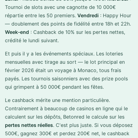
Tournoi de slots avec une cagnotte de 10 000€
répartie entre les 50 premiers.
Vendredi
: Happy Hour
— doublement des points de fidélité entre 18h et 22h.
Week-end
: Cashback de 10% sur les pertes nettes,
crédité le lundi suivant.
Et puis il y a les événements spéciaux. Les loteries
mensuelles avec tirage au sort — le lot principal en
février 2026 était un voyage à Monaco, tous frais
payés. Les tournois saisonniers avec des prize pools
qui grimpent à 50 000€ pendant les fêtes.
Le cashback mérite une mention particulière.
Contrairement à beaucoup de casinos en ligne qui le
calculent sur les dépôts, Betonred le calcule sur les
pertes nettes réelles
. C'est plus juste. Si vous déposez
500€, gagnez 300€ et perdez 200€ net, le cashback