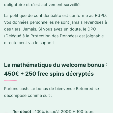
obligatoire et c'est activement surveillé.
La politique de confidentialité est conforme au RGPD.
Vos données personnelles ne sont jamais revendues à
des tiers. Jamais. Si vous avez un doute, le DPO
(Délégué à la Protection des Données) est joignable
directement via le support.
La mathématique du welcome bonus :
450€ + 250 free spins décryptés
Parlons cash. Le bonus de bienvenue Betonred se
décompose comme suit :
1er dépôt
: 100% jusqu'à 200€ + 100 tours