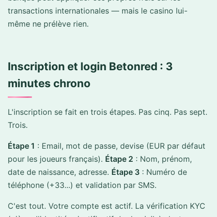
transactions internationales — mais le casino lui-
même ne prélève rien.
Inscription et login Betonred : 3
minutes chrono
L'inscription se fait en trois étapes. Pas cinq. Pas sept.
Trois.
Étape 1
: Email, mot de passe, devise (EUR par défaut
pour les joueurs français).
Étape 2
: Nom, prénom,
date de naissance, adresse.
Étape 3
: Numéro de
téléphone (+33...) et validation par SMS.
C'est tout. Votre compte est actif. La vérification KYC