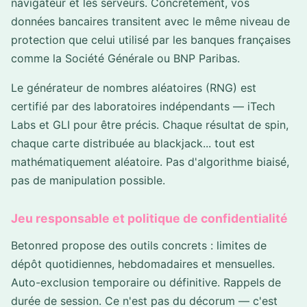
navigateur et les serveurs. Concrètement, vos
données bancaires transitent avec le même niveau de
protection que celui utilisé par les banques françaises
comme la Société Générale ou BNP Paribas.
Le générateur de nombres aléatoires (RNG) est
certifié par des laboratoires indépendants — iTech
Labs et GLI pour être précis. Chaque résultat de spin,
chaque carte distribuée au blackjack... tout est
mathématiquement aléatoire. Pas d'algorithme biaisé,
pas de manipulation possible.
Jeu responsable et politique de confidentialité
Betonred propose des outils concrets : limites de
dépôt quotidiennes, hebdomadaires et mensuelles.
Auto-exclusion temporaire ou définitive. Rappels de
durée de session. Ce n'est pas du décorum — c'est