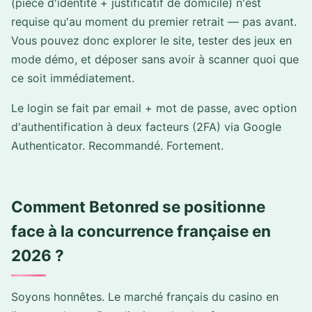
(pièce d'identité + justificatif de domicile) n'est
requise qu'au moment du premier retrait — pas avant.
Vous pouvez donc explorer le site, tester des jeux en
mode démo, et déposer sans avoir à scanner quoi que
ce soit immédiatement.
Le login se fait par email + mot de passe, avec option
d'authentification à deux facteurs (2FA) via Google
Authenticator. Recommandé. Fortement.
Comment Betonred se positionne
face à la concurrence française en
2026 ?
Soyons honnêtes. Le marché français du casino en