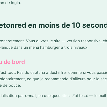
an de login.
tonred en moins de 10 second
concrètement. Vous ouvrez le site — version responsive, ch
s planqué dans un menu hamburger à trois niveaux.
au de bord
c'est tout. Pas de captcha à déchiffrer comme si vous pas
 volontairement, ce que je recommande d'ailleurs pour la séc
e de pouce.
ialisation par e-mail, en quelques clics. J'ai testé — le mai