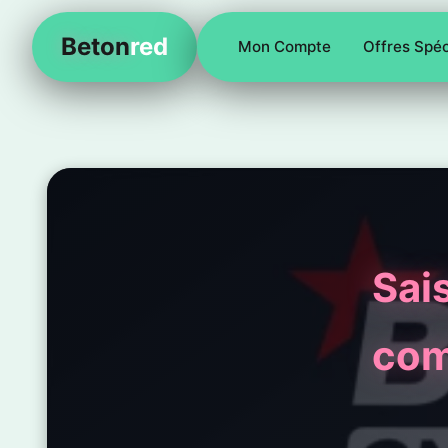
Beton
red
Mon Compte
Offres Spéc
Sai
com