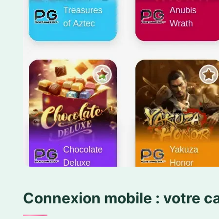
Connexion mobile : votre ca