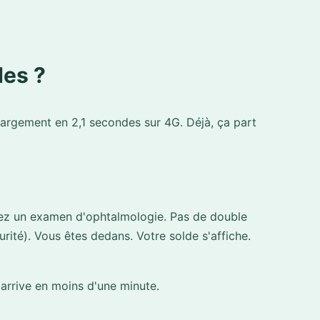
es ?
argement en 2,1 secondes sur 4G. Déjà, ça part
siez un examen d'ophtalmologie. Pas de double
urité). Vous êtes dedans. Votre solde s'affiche.
l arrive en moins d'une minute.