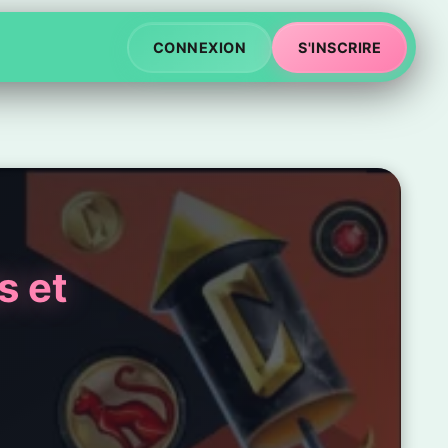
CONNEXION
S'INSCRIRE
s et