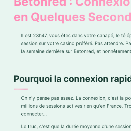
Betonred : Connexi
en Quelques Secon
Il est 23h47, vous êtes dans votre canapé, le tél
session sur votre casino préféré. Pas attendre. P
la semaine dernière sur Betonred, et honnêtement
Pourquoi la connexion rapi
On n'y pense pas assez. La connexion, c'est la por
millions de sessions actives rien qu'en France. Tr
connecter…
Le truc, c'est que la durée moyenne d'une sessio