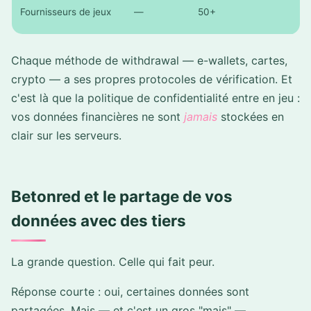
Fournisseurs de jeux
—
50+
Chaque méthode de withdrawal — e-wallets, cartes,
crypto — a ses propres protocoles de vérification. Et
c'est là que la politique de confidentialité entre en jeu :
vos données financières ne sont
jamais
stockées en
clair sur les serveurs.
Betonred et le partage de vos
données avec des tiers
La grande question. Celle qui fait peur.
Réponse courte : oui, certaines données sont
partagées. Mais — et c'est un gros "mais" —