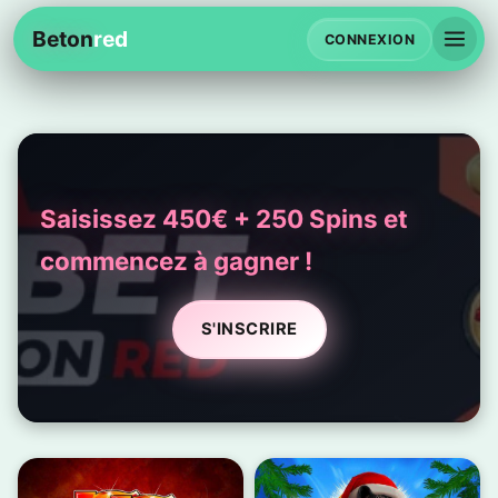
Beton
red
CONNEXION
Saisissez 450€ + 250 Spins et
commencez à gagner !
S'INSCRIRE