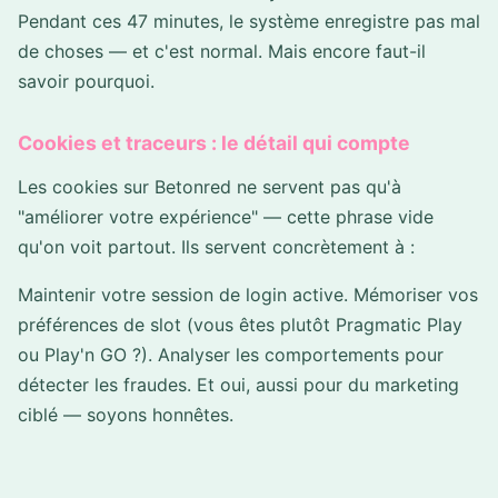
Pendant ces 47 minutes, le système enregistre pas mal
de choses — et c'est normal. Mais encore faut-il
savoir pourquoi.
Cookies et traceurs : le détail qui compte
Les cookies sur Betonred ne servent pas qu'à
"améliorer votre expérience" — cette phrase vide
qu'on voit partout. Ils servent concrètement à :
Maintenir votre session de login active. Mémoriser vos
préférences de slot (vous êtes plutôt Pragmatic Play
ou Play'n GO ?). Analyser les comportements pour
détecter les fraudes. Et oui, aussi pour du marketing
ciblé — soyons honnêtes.