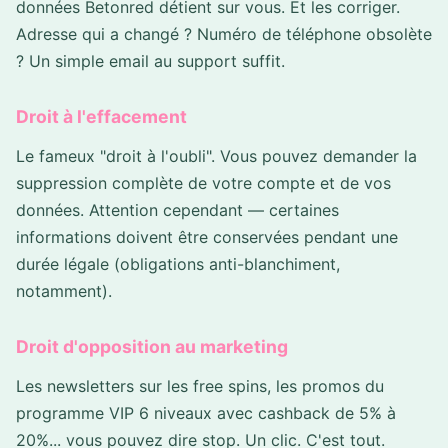
données Betonred détient sur vous. Et les corriger.
Adresse qui a changé ? Numéro de téléphone obsolète
? Un simple email au support suffit.
Droit à l'effacement
Le fameux "droit à l'oubli". Vous pouvez demander la
suppression complète de votre compte et de vos
données. Attention cependant — certaines
informations doivent être conservées pendant une
durée légale (obligations anti-blanchiment,
notamment).
Droit d'opposition au marketing
Les newsletters sur les free spins, les promos du
programme VIP 6 niveaux avec cashback de 5% à
20%... vous pouvez dire stop. Un clic. C'est tout.