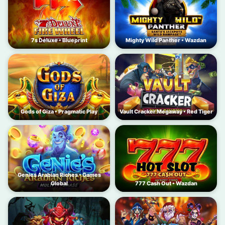
7s Deluxe • Blueprint
Mighty Wild Panther • Wazdan
Gods of Giza • Pragmatic Play
Vault Cracker Megaway • Red Tiger
Genies Arabian Riches • Games
Global
777 Cash Out • Wazdan