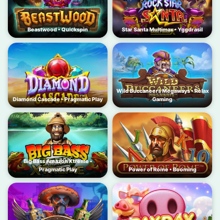
Beastwood • Quickspin
Star Santa Multimax • Yggdrasil
Wild Buccaneers Megaways • Relax
Diamond Cascade • Pragmatic Play
Gaming
Big Bass Amazon Xtreme •
Pragmatic Play
Power of Rome • Booming