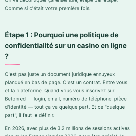
Comme si c'était votre première fois.
Étape 1 : Pourquoi une politique de
confidentialité sur un casino en ligne
?
C'est pas juste un document juridique ennuyeux
planqué en bas de page. C'est un contrat. Entre vous
et la plateforme. Quand vous vous inscrivez sur
Betonred — login, email, numéro de téléphone, pièce
d'identité — tout ça va quelque part. Et ce "quelque
part", il faut le définir.
En 2026, avec plus de 3,2 millions de sessions actives