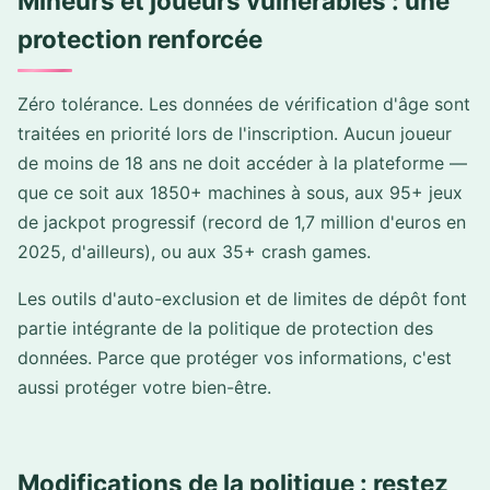
Mineurs et joueurs vulnérables : une
protection renforcée
Zéro tolérance. Les données de vérification d'âge sont
traitées en priorité lors de l'inscription. Aucun joueur
de moins de 18 ans ne doit accéder à la plateforme —
que ce soit aux 1850+ machines à sous, aux 95+ jeux
de jackpot progressif (record de 1,7 million d'euros en
2025, d'ailleurs), ou aux 35+ crash games.
Les outils d'auto-exclusion et de limites de dépôt font
partie intégrante de la politique de protection des
données. Parce que protéger vos informations, c'est
aussi protéger votre bien-être.
Modifications de la politique : restez