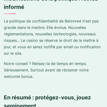
informé
La politique de confidentialité de Betonred n'est pas
gravée dans le marbre. Elle évolue. Nouvelles
réglementations, nouvelles technologies, nouveaux
risques... Le casino se réserve le droit de la mettre à
jour, et vous en serez notifié par email ou notification
sur le site.
Notre conseil ? Relisez-la de temps en temps.
Sérieusement. Surtout avant de réclamer votre
welcome bonus.
En résumé : protégez-vous, jouez
sereinement