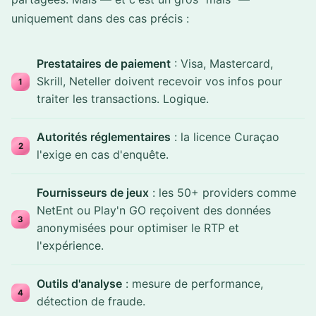
uniquement dans des cas précis :
Prestataires de paiement
: Visa, Mastercard,
Skrill, Neteller doivent recevoir vos infos pour
traiter les transactions. Logique.
Autorités réglementaires
: la licence Curaçao
l'exige en cas d'enquête.
Fournisseurs de jeux
: les 50+ providers comme
NetEnt ou Play'n GO reçoivent des données
anonymisées pour optimiser le RTP et
l'expérience.
Outils d'analyse
: mesure de performance,
détection de fraude.