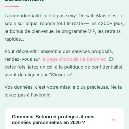
La confidentialité, c'est pas sexy. On sait. Mais c'est le
socle sur lequel repose tout le reste — les 4200+ jeux,
le bonus de bienvenue, le programme VIP, les retraits
rapides...
Pour découvrir l'ensemble des services proposés,
rendez-vous sur
la page d'accueil de Betonred
. Et
cette fois, jetez un œil à la politique de confidentialité
avant de cliquer sur "S'inscrire".
Vos données, c'est votre mise la plus précieuse. Ne la
jouez pas à l'aveugle.
Comment Betonred protège-t-il mes
données personnelles en 2026 ?